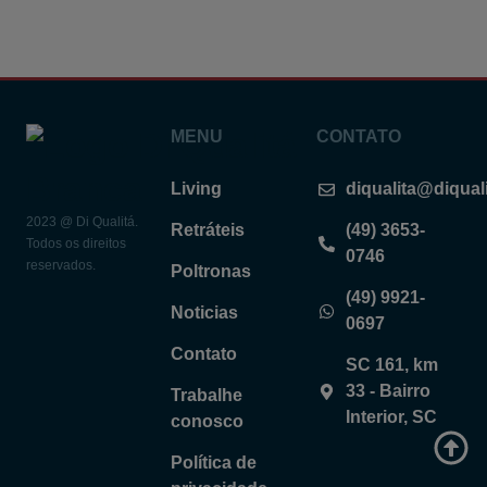
MENU
CONTATO
Living
diqualita@diqual
2023 @ Di Qualitá.
Retráteis
(49) 3653-
Todos os direitos
0746
reservados.
Poltronas
(49) 9921-
Noticias
0697
Contato
SC 161, km
33 - Bairro
Trabalhe
Interior, SC
conosco
Política de