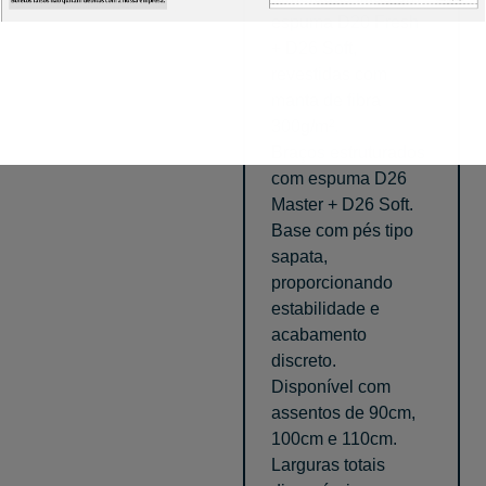
espuma D20 Fresh
+ D26 Soft,
revestidas com
manta de fibra
300g/m².
Braços estruturados
com espuma D26
Master + D26 Soft.
Base com pés tipo
sapata,
proporcionando
estabilidade e
acabamento
discreto.
Disponível com
assentos de 90cm,
100cm e 110cm.
Larguras totais