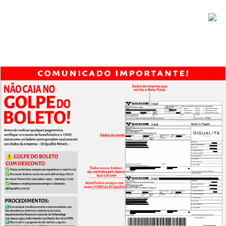
madeira de
reflorestamento com
umidade controlada
e imunizada.
Grampos
galvanizados
aplicados nas
junções estruturais
para maior firmeza e
resistência.
Assentos fixos com
molas zig-zag,
espuma D28 Soft +
D28 Fresh e manta
de fibra de poliéster
300g/m² para maior
suporte e maciez.
Encosto com
almofadas fixas em