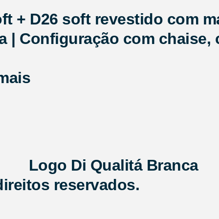
t + D26 soft revestido com man
a | Configuração com chaise, 
mais
ireitos reservados.