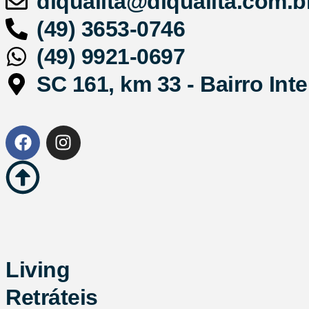
diqualita@diqualita.com.b
(49) 3653-0746
(49) 9921-0697
SC 161, km 33 - Bairro Inte
Living
Retráteis