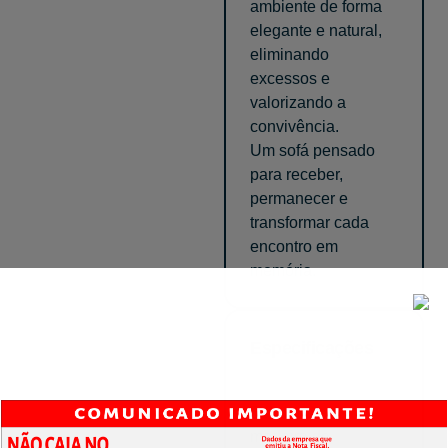
ambiente de forma
elegante e natural,
eliminando
excessos e
valorizando a
convivência.
Um sofá pensado
para receber,
permanecer e
transformar cada
encontro em
memória.
Especificações
Estrutura em
madeira de