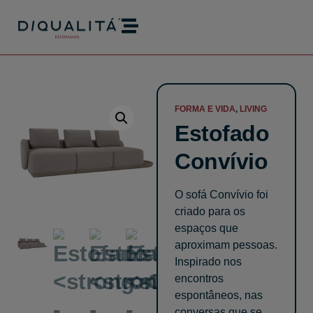
modal-check
FORMA E VIDA
,
LIVING
Estofado
Convívio
O sofá Convívio foi
criado para os
espaços que
aproximam pessoas.
Inspirado nos
encontros
espontâneos, nas
conversas que se