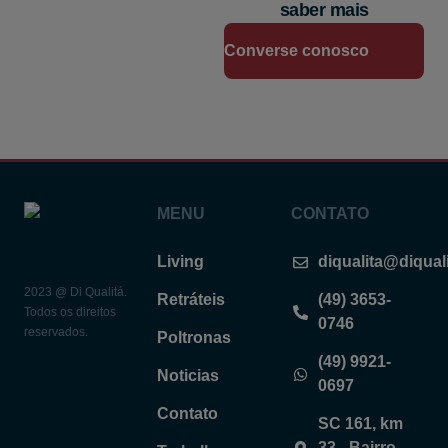
saber mais
Converse conosco
MENU
CONTATO
Living
diqualita@diqual
2023 @ Di Qualitá.
Retráteis
(49) 3653-
Todos os direitos
0746
reservados.
Poltronas
(49) 9921-
Noticias
0697
Contato
SC 161, km
33 - Bairro