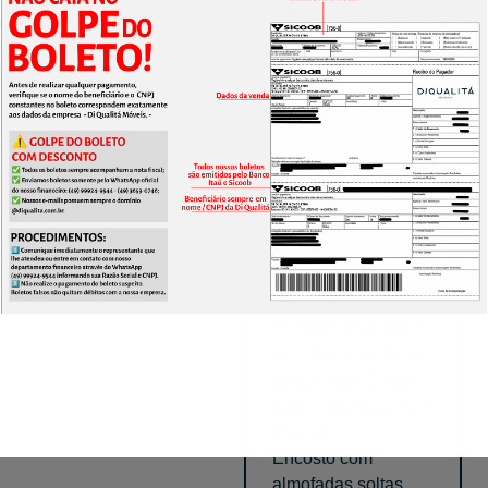
reflorestamento com
umidade controlada
e imunizada.
Grampos
galvanizados
aplicados nas
junções estruturais
para maior firmeza e
resistência.
Assentos fixos com
molas zig-zag e
espuma D28
Comfort, revestidos
com manta de fibra
de poliéster 200g/m²
para maior suporte e
maciez.
Encosto com
almofadas soltas